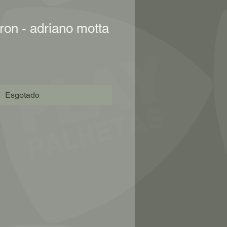
on - adriano motta
Esgotado