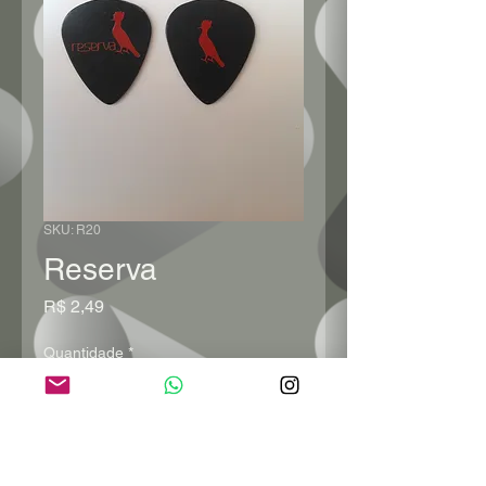
SKU: R20
Reserva
Preço
R$ 2,49
Quantidade
*
Adicionar ao carrinho