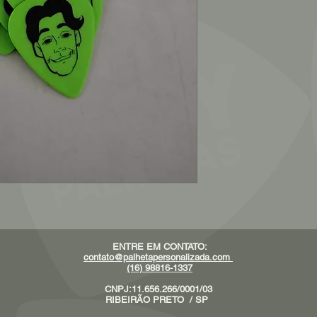
ENTRE EM CONTATO:
contato@palhetapersonalizada.com
(16) 98816-1337
CNPJ:11.656.266/0001/03
RIBEIRÃO PRETO / SP