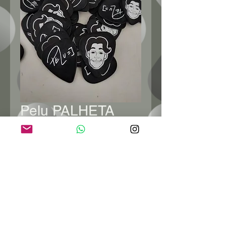
Pelu PALHETA
TORTEX PRETA
Preço
R$ 6,90
Esgotado
ENTRE EM CONTATO: