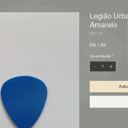
Legião Urba
Amarelo
SKU: L6
Preço
R$ 1,99
Quantidade
*
Adic