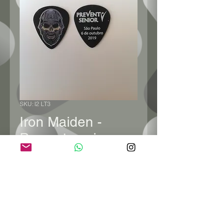
SKU: I2 LT3
Iron Maiden -
Prevent senior -
mod1
Preço
R$ 2,49
Esgotado