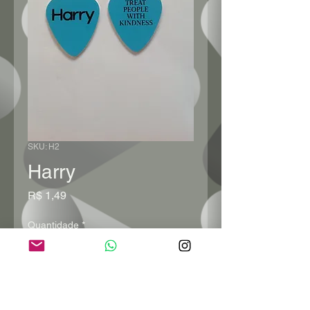
SKU: H2
Harry
Preço
R$ 1,49
Quantidade
*
Adicionar ao carrinho