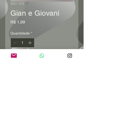
SKU: G13
Gian e Giovani
Preço
R$ 1,99
Quantidade
*
Adicionar ao carrinho
Comprar
ENTRE EM CONTATO:
contato@palhetapersonalizada.com
(16) 98816-1337
CNPJ:
11.656.266
/0001/03