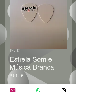
SKU: E41
Estrela Som e
Música Branca
Preço
R$ 1,49
Quantidade
*