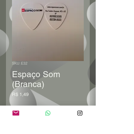
SKU: E32
Espaço Som
(Branca)
Preço
R$ 1,49
Quantidade
*