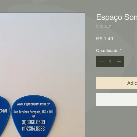
Espaço Som
SKU: E31
Preço
R$ 1,49
Quantidade
*
Adic