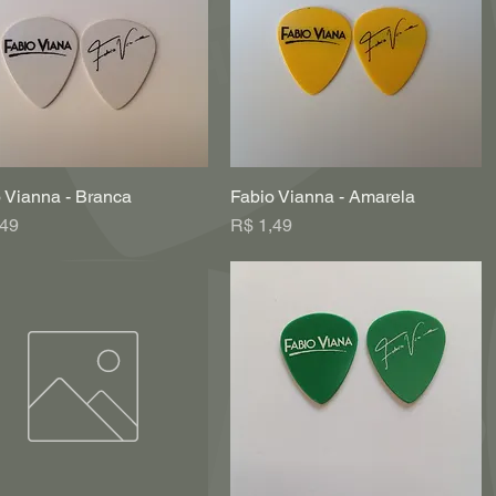
 Vianna - Branca
Fabio Vianna - Amarela
Visualização rápida
Visualização rápida
o
Preço
,49
R$ 1,49