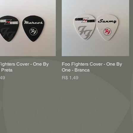
ighters Cover - One By
Foo Fighters Cover - One By
Visualização rápida
Visualização rápida
 Preta
One - Branca
o
Preço
,49
R$ 1,49