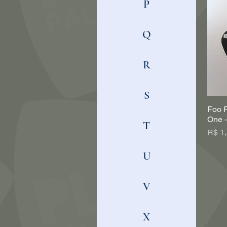
P
Q
R
S
Foo F
One -
T
Preç
R$ 1
U
V
X