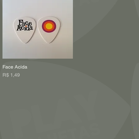
Face Acida
Visualização rápida
Preço
R$ 1,49