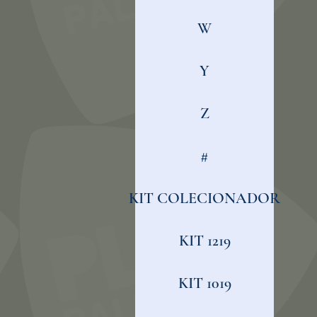
W
Y
Z
#
KIT COLECIONADOR
KIT 1219
KIT 1019