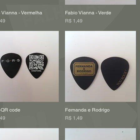
 Vianna - Vermelha
Fabio Vianna - Verde
Visualização rápida
Visualização rápida
o
Preço
,49
R$ 1,49
 -QR code
Fernanda e Rodrigo
Visualização rápida
Visualização rápida
o
Preço
,49
R$ 1,49